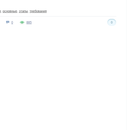
я
,
основные
,
этапы
,
требования
0
885
0