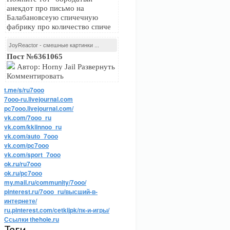
анекдот про письмо на
Балабановсеую спичечную
фабрику про количество спиче
JoyReactor - смешные картинки ...
Пост №6361065
Автор: Horny Jail Развернуть
Комментировать
t.me/s/ru7ooo
7ooo-ru.livejournal.com
pc7ooo.livejournal.com/
vk.com/7ooo_ru
vk.com/kkiinnoo_ru
vk.com/auto_7ooo
vk.com/pc7ooo
vk.com/sport_7ooo
ok.ru/ru7ooo
ok.ru/pc7ooo
my.mail.ru/community/7ooo/
pinterest.ru/7ooo_ru/высший-в-
интернете/
ru.pinterest.com/cetkijpk/пк-и-игры/
Ссылки thehole.ru
Теги