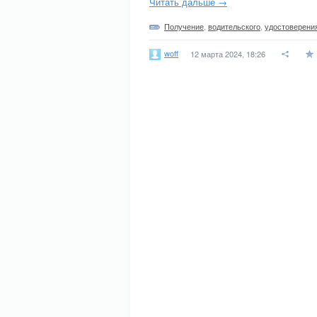
Читать дальше →
Получение
,
водительского
,
удостоверени
woff
12 марта 2024, 18:26