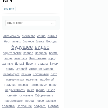
Все теги
автомобиль
агентстве
Азино
Англия
бесплатных
бизнесе
ближе
Борода
будущее
видео
водительских
вопрос
Вопросы
время
входа
выиграть
Выполнение
город
данные
Дота 2
Европа
задача
Зачем
знать
Игровой
Интернет-магазин
используют
казино
Клубничкой
Лето
материнская
мужчины
надёжный
Наличие
насоса
настоящими
нашу
недвижимости
ниже
нужно
Обзор
онлайн
основные
Оформление
параметрами
перед
персональные
политика
Получение
получить
Портал