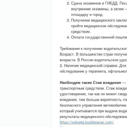
Сдача экзаменов в ГИБДД. Пос
внутренние экзамены, а затем 
площадку и город.
Получение медицинского заклю
пройти медицинское обследован
средством.
Оплата государственной пошли
Требования к получению водительско
Возраст. В большинстве стран получе
возраста. В России водительское удост
2. Наличие медицинской справки. Для
обследование у терапевта, офтальмоло
Наобходим также Стаж вождения
— э
транспортным средством. Стаж вожде
удостоверения, так как он может сви
вождения, тем больше вероятность то
безопасного управления автомобилем
который учитывается при выдаче води
результаты медицинского обследовани
https://vologda.kupitpravax.com/