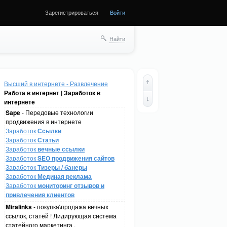
Зарегистрироваться
Войти
Найти
Высший в интернете - Развлечение
Работа в интернет | Заработок в
интернете
Sape
- Передовые технологии
продвижения в интернете
Заработок
Ссылки
Заработок
Статьи
Заработок
вечные ссылки
Заработок
SEO продвижения сайтов
Заработок
Тизеры / банеры
Заработок
Мединая реклама
Заработок
мониторинг отзывов и
привлечения клиентов
Miralinks
- покупка\продажа вечных
ссылок, статей ! Лидирующая система
статейного маркетинга .