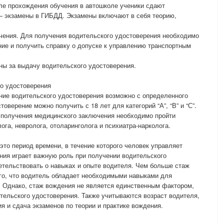
ле прохождения обучения в автошколе ученики сдают
— экзамены в ГИБДД. Экзамены включают в себя теорию,
чения. Для получения водительского удостоверения необходимо
ие и получить справку о допуске к управлению транспортным
ны за выдачу водительского удостоверения.
го удостоверения
ние водительского удостоверения возможно с определенного
оверение можно получить с 18 лет для категорий “А”, “В” и “С”.
 получения медицинского заключения необходимо пройти
га, невролога, отоларинголога и психиатра-нарколога.
то период времени, в течение которого человек управляет
ния играет важную роль при получении водительского
детельствовать о навыках и опыте водителя. Чем больше стаж
го, что водитель обладает необходимыми навыками для
. Однако, стаж вождения не является единственным фактором,
тельского удостоверения. Также учитываются возраст водителя,
я и сдача экзаменов по теории и практике вождения.