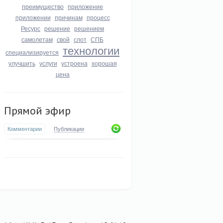
преимущество
приложение
приложении
причинам
процесс
Ресурс
решение
решением
самолетам
свой
слот
СПБ
технологии
специализируется
улучшить
услуги
устроена
хорошая
цена
Прямой эфир
Комментарии
Публикации