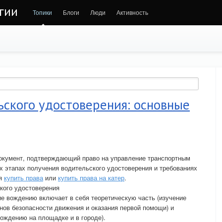
гии
Топики
Блоги
Люди
Активность
ьского удостоверения: основные
окумент, подтверждающий право на управление транспортным
 этапах получения водительского удостоверения и требованиях
ся
купить права
или
купить права на катер
.
кого удостоверения
е вождению включает в себя теоретическую часть (изучение
нов безопасности движения и оказания первой помощи) и
вождению на площадке и в городе).