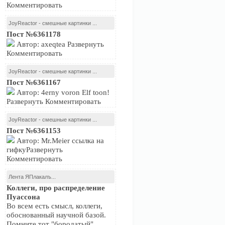
Комментировать
JoyReactor - смешные картинки ...
Пост №6361178
Автор: axeqtea Развернуть
Комментировать
JoyReactor - смешные картинки ...
Пост №6361167
Автор: 4erny voron Elf toon!
Развернуть Комментировать
JoyReactor - смешные картинки ...
Пост №6361153
Автор: Mr.Meier ссылка на
гифкуРазвернуть
Комментировать
Лента ЯПлакалъ...
Коллеги, про распределение
Пуассона
Во всем есть смысл, коллеги,
обоснованный научной базой.
Помните тот "бородатый"