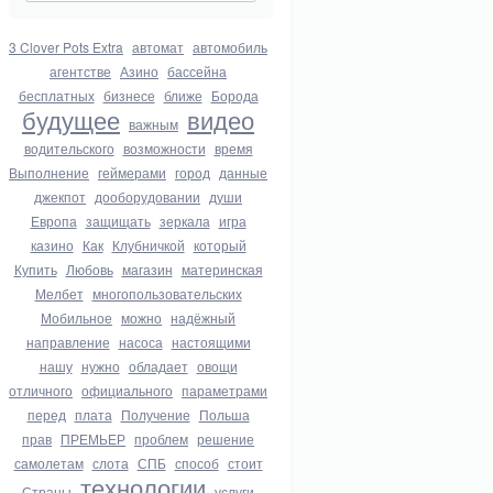
3 Clover Pots Extra
автомат
автомобиль
агентстве
Азино
бассейна
бесплатных
бизнесе
ближе
Борода
будущее
видео
важным
водительского
возможности
время
Выполнение
геймерами
город
данные
джекпот
дооборудовании
души
Европа
защищать
зеркала
игра
казино
Как
Клубничкой
который
Купить
Любовь
магазин
материнская
Мелбет
многопользовательских
Мобильное
можно
надёжный
направление
насоса
настоящими
нашу
нужно
обладает
овощи
отличного
официального
параметрами
перед
плата
Получение
Польша
прав
ПРЕМЬЕР
проблем
решение
самолетам
слота
СПБ
способ
стоит
технологии
Страны
услуги