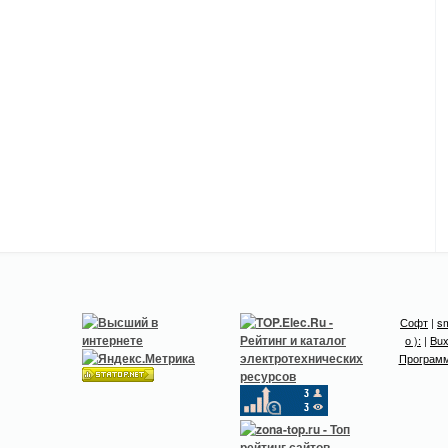
Софт
|
sm
о ):
|
Bux
Програм