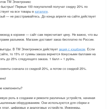
нтов ТМ Электроникс
 быстрых! Первые 100 покупателей получат скидку 20% по
ствует на все товары в
каталоге
.
рый — не расстраивайтесь. До конца апреля на сайте действует
мокод в корзине — сайт сам пересчитает цену. Не важно, что вы
грамм разъемов. Магазин доставит заказ бесплатно по России.
 выгоды. В ТМ Электрониксе действует
акция с кэшбэком
. Если
 сайте, то 15% от суммы заказа вернется бонусными баллами на
ить до 25% следующего заказа. 1 балл = 1 рубль.
оненты сначала со скидкой 20%, а потом со скидкой 25%.
ено!
ые компоненты?
вую роль в создании и ремонте различных устройств, начиная
омышленным оборудованием. Они используются для сборки и
х плат, цифровых и аналоговых устройств. Инженеры,