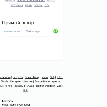
устроена
цены
этапы
777
Прямой эфир
Комментарии
Публикации
etafor.ru
|
ЧеЧу.Ru
|
Техно-Голод
|
кино
|
Soft
|
:( 0 _
 To Me
|
Интернет Магазин
|
Высший в интернете
|
мы
|
[0_0]
|
Приколы
|
РУша
| |
Приют Форпост
|
Zoo
|
SEO
Контакты
email : admin@2uha.net