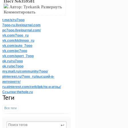
Пост №6359581
Автор: Tyekanik Развернуть
Комментировать
t.me/s/ru7ooo
7ooo-ru.livejournal.com
pc7ooo.livejournal.com/
vk.com/7ooo_ru
vk.com/kkiinnoo_ru
vk.com/auto_7ooo
vk.com/pc7ooo
vk.com/sport_7ooo
ok.ru/ru7ooo
ok.ru/pc7ooo
my.mail.ru/community/7ooo/
pinterest.ru/7ooo_ru/высший-в-
интернете/
ru.pinterest.com/cetkijpk/пк-и-игры/
Ссылки thehole.ru
Теги
Все теги