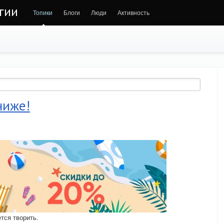
гии
Топики
Блоги
Люди
Активность
ниже!
ется творить.