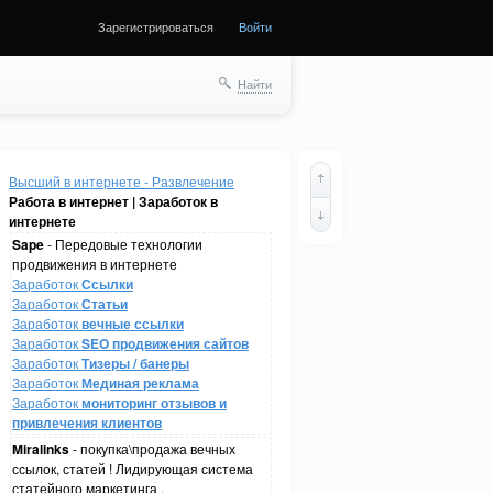
Зарегистрироваться
Войти
Найти
Высший в интернете - Развлечение
Работа в интернет | Заработок в
интернете
Sape
- Передовые технологии
продвижения в интернете
Заработок
Ссылки
Заработок
Статьи
Заработок
вечные ссылки
Заработок
SEO продвижения сайтов
Заработок
Тизеры / банеры
Заработок
Мединая реклама
Заработок
мониторинг отзывов и
привлечения клиентов
Miralinks
- покупка\продажа вечных
ссылок, статей ! Лидирующая система
статейного маркетинга .