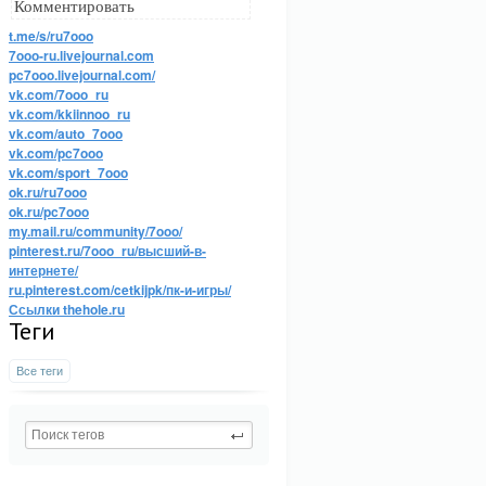
Комментировать
t.me/s/ru7ooo
7ooo-ru.livejournal.com
pc7ooo.livejournal.com/
vk.com/7ooo_ru
vk.com/kkiinnoo_ru
vk.com/auto_7ooo
vk.com/pc7ooo
vk.com/sport_7ooo
ok.ru/ru7ooo
ok.ru/pc7ooo
my.mail.ru/community/7ooo/
pinterest.ru/7ooo_ru/высший-в-
интернете/
ru.pinterest.com/cetkijpk/пк-и-игры/
Ссылки thehole.ru
Теги
Все теги