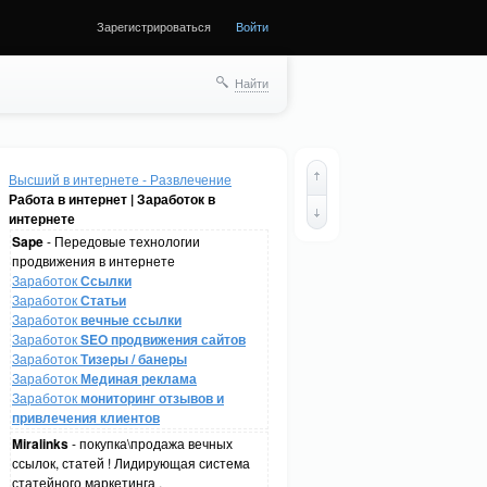
Зарегистрироваться
Войти
Найти
Высший в интернете - Развлечение
Работа в интернет | Заработок в
интернете
Sape
- Передовые технологии
продвижения в интернете
Заработок
Ссылки
Заработок
Статьи
Заработок
вечные ссылки
Заработок
SEO продвижения сайтов
Заработок
Тизеры / банеры
Заработок
Мединая реклама
Заработок
мониторинг отзывов и
привлечения клиентов
Miralinks
- покупка\продажа вечных
ссылок, статей ! Лидирующая система
статейного маркетинга .