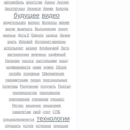
автомобиль
агентстве
Азино
Англия
бесплатных
бизнесе
ближе
Борода
будущее
видео
водительских
вопрос
Вопросы
время
входа
выиграть
Выполнение
город
данные
Дота 2
Европа
задача
Зачем
знать
Игровой
Интернет-магазин
используют
казино
Клубничкой
Лето
материнская
мужчины
надёжный
Наличие
насоса
настоящими
нашу
недвижимости
ниже
нужно
Обзор
онлайн
основные
Оформление
параметрами
перед
персональные
политика
Получение
получить
Портал
преимущество
приложение
приложении
причинам
процесс
Ресурс
решение
решением
самолетам
свой
слот
СПБ
технологии
специализируется
улучшить
услуги
устроена
хорошая