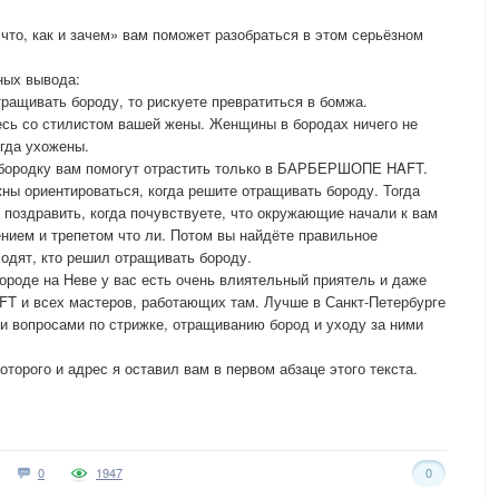
что, как и зачем» вам поможет разобраться в этом серьёзном
ных вывода:
тращивать бороду, то рискуете превратиться в бомжа.
тесь со стилистом вашей жены. Женщины в бородах ничего не
огда ухожены.
 бородку вам помогут отрастить только в БАРБЕРШОПЕ HAFT.
ны ориентироваться, когда решите отращивать бороду. Тогда
 поздравить, когда почувствуете, что окружающие начали к вам
ением и трепетом что ли. Потом вы найдёте правильное
ходят, кто решил отращивать бороду.
 городе на Неве у вас есть очень влиятельный приятель и даже
 и всех мастеров, работающих там. Лучше в Санкт-Петербурге
и вопросами по стрижке, отращиванию бород и уходу за ними
орого и адрес я оставил вам в первом абзаце этого текста.
0
1947
0