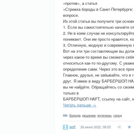
«против», а статья
«Стрижка бороды в Санкт-Петербурге: 
вопросе.
Из этой статьи вы получите три основ
1. Если вы самостоятельно начнёте о
2. Ни в коем случае не консультируй
понимают. Они им просто нравятся, к
3. Отличную, модную и современную
Вот на эти три составляющие вы долж
через какое-то время вы сможете себя
относиться как-то по-другому. С уваж
определение сами. Через это все про
Главное, друзья, не забывайте, что в
друг. Я имею в виду БАРБЕРШОП HAFT
вы не найдёте. Обращайтесь со своим
только в
БАРБЕРШОП HAFT, ссылку на сайт, кот
Читать дальше →
Борода
,
решение
,
мужчины
,
город
woff
26 июня 2022, 08:05