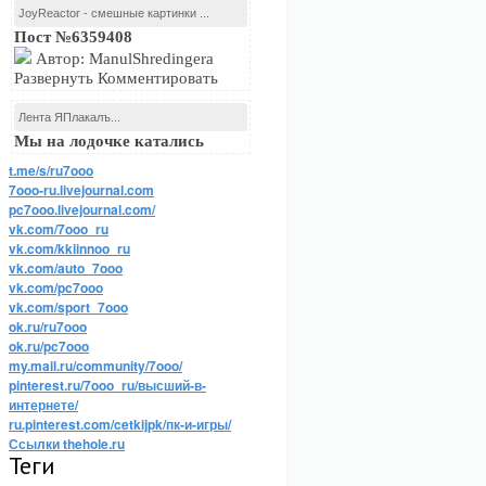
JoyReactor - смешные картинки ...
Пост №6359408
Автор: ManulShredingera
Развернуть Комментировать
Лента ЯПлакалъ...
Мы на лодочке катались
t.me/s/ru7ooo
7ooo-ru.livejournal.com
pc7ooo.livejournal.com/
vk.com/7ooo_ru
vk.com/kkiinnoo_ru
vk.com/auto_7ooo
vk.com/pc7ooo
vk.com/sport_7ooo
ok.ru/ru7ooo
ok.ru/pc7ooo
my.mail.ru/community/7ooo/
pinterest.ru/7ooo_ru/высший-в-
интернете/
ru.pinterest.com/cetkijpk/пк-и-игры/
Ссылки thehole.ru
Теги