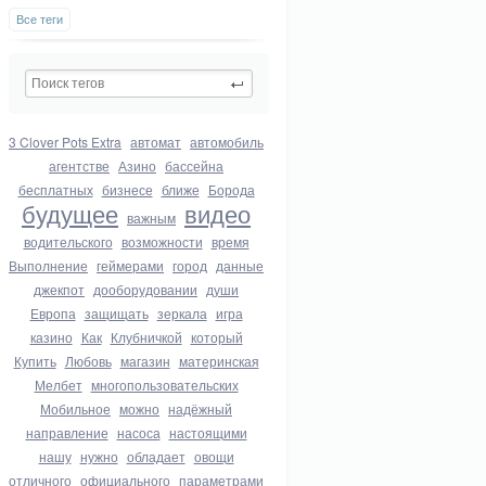
Все теги
3 Clover Pots Extra
автомат
автомобиль
агентстве
Азино
бассейна
бесплатных
бизнесе
ближе
Борода
будущее
видео
важным
водительского
возможности
время
Выполнение
геймерами
город
данные
джекпот
дооборудовании
души
Европа
защищать
зеркала
игра
казино
Как
Клубничкой
который
Купить
Любовь
магазин
материнская
Мелбет
многопользовательских
Мобильное
можно
надёжный
направление
насоса
настоящими
нашу
нужно
обладает
овощи
отличного
официального
параметрами