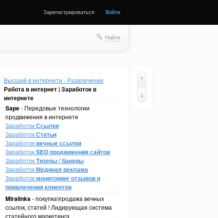
Зарегистрироваться
Войти
Найти
Высший в интернете - Развлечение
Работа в интернет | Заработок в
интернете
Sape
- Передовые технологии
продвижения в интернете
Заработок
Ссылки
Заработок
Статьи
Заработок
вечные ссылки
Заработок
SEO продвижения сайтов
Заработок
Тизеры / банеры
Заработок
Мединая реклама
Заработок
мониторинг отзывов и
привлечения клиентов
Miralinks
- покупка\продажа вечных
ссылок, статей ! Лидирующая система
статейного маркетинга .