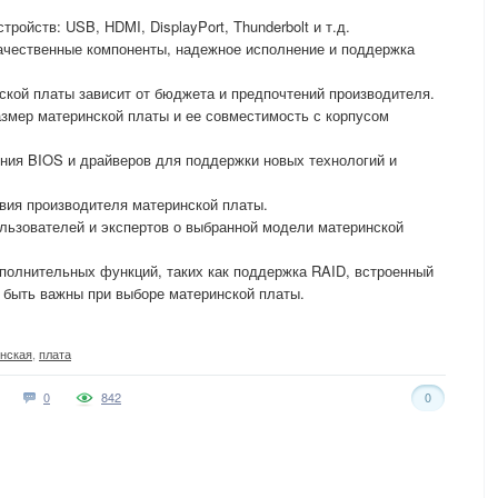
ойств: USB, HDMI, DisplayPort, Thunderbolt и т.д.
качественные компоненты, надежное исполнение и поддержка
ской платы зависит от бюджета и предпочтений производителя.
змер материнской платы и ее совместимость с корпусом
ния BIOS и драйверов для поддержки новых технологий и
овия производителя материнской платы.
ользователей и экспертов о выбранной модели материнской
полнительных функций, таких как поддержка RAID, встроенный
ут быть важны при выборе материнской платы.
нская
,
плата
0
842
0