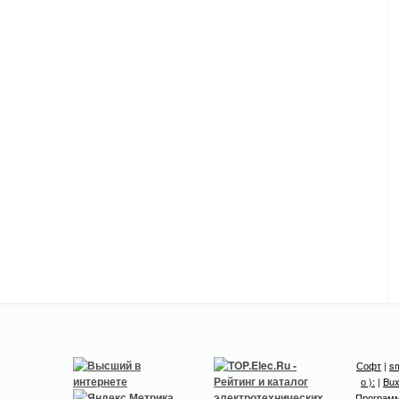
Софт
|
sm
о ):
|
Bux
Програм