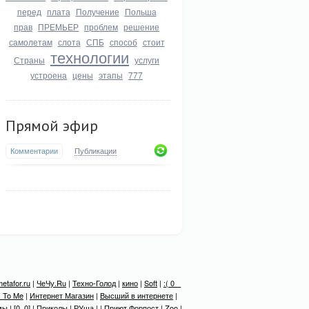
перед
плата
Получение
Польша
прав
ПРЕМЬЕР
проблем
решение
самолетам
слота
СПБ
способ
стоит
технологии
Страны
услуги
устроена
цены
этапы
777
Прямой эфир
Комментарии
Публикации
etafor.ru
|
ЧеЧу.Ru
|
Техно-Голод
|
кино
|
Soft
|
:( 0 _
 To Me
|
Интернет Магазин
|
Высший в интернете
|
мы
|
[0_0]
|
Приколы
|
РУша
| |
Приют Форпост
|
Zoo
|