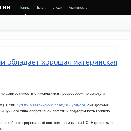
гии
Топики
Блоги
Люди
Активность
и обладает хорошая материнская
чие совместимости с имеющимся процессором по сокету и
AM). Если
Купить материнскую плату в Луганске
, она должна
ки нужного типа оперативной памяти и поддерживать нужную
ческий интегрированный контроллер и слоты PCI Express для
ы.