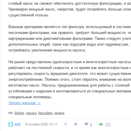
слабый насос не сможет обеспечить достаточную фильтрацию, и во
Чрезмерно мощный насос, напротив, будет потреблять больше элек
существенной пользы.
Важным критерием является тип фильтра, используемый в системе
песочными фильтрами, как правило, требуют большей мощности, ч
картриджными или диатомитовыми фильтрами. Также следует учит
дополнительных опций, таких как подогрев воды или гидромассаж, т
потребовать увеличения мощности насоса.
На рынке представлены односкоростные и многоскоростные насосы
работают на постоянной скорости, в то время как многоскоростные
регулировать скорость вращения двигателя, что может существенн
энергопотребление. Помимо этого, стоит обратить внимание на мат
изготовлен насос. Насосы, предназначенные для работы с соленой
устойчивыми к коррозии и изготавливаться из специальных материал
специальные полимеры.
Читать дальше →
Выбор
,
насоса
,
бассейна
,
задача
woff
9 октября 2025, 07:17
0
771