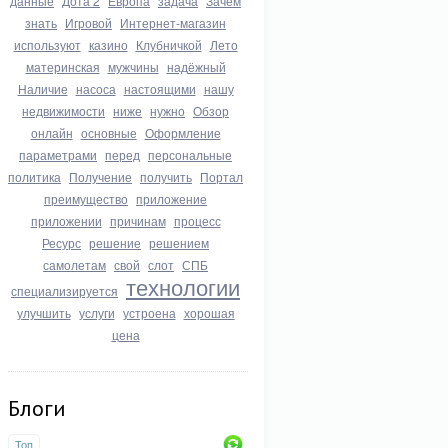
данные
Дота 2
Европа
задача
Зачем
знать
Игровой
Интернет-магазин
используют
казино
Клубничкой
Лето
материнская
мужчины
надёжный
Наличие
насоса
настоящими
нашу
недвижимости
ниже
нужно
Обзор
онлайн
основные
Оформление
параметрами
перед
персональные
политика
Получение
получить
Портал
преимущество
приложение
приложении
причинам
процесс
Ресурс
решение
решением
самолетам
свой
слот
СПБ
технологии
специализируется
улучшить
услуги
устроена
хорошая
цена
Блоги
Топ