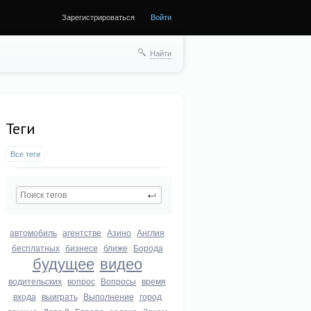
Зарегистрироваться
Войти
Найти
Теги
Все теги
автомобиль
агентстве
Азино
Англия
бесплатных
бизнесе
ближе
Борода
будущее
видео
водительских
вопрос
Вопросы
время
входа
выиграть
Выполнение
город