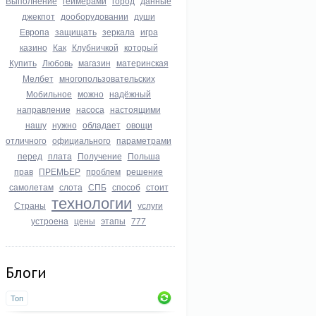
Выполнение
геймерами
город
данные
джекпот
дооборудовании
души
Европа
защищать
зеркала
игра
казино
Как
Клубничкой
который
Купить
Любовь
магазин
материнская
Мелбет
многопользовательских
Мобильное
можно
надёжный
направление
насоса
настоящими
нашу
нужно
обладает
овощи
отличного
официального
параметрами
перед
плата
Получение
Польша
прав
ПРЕМЬЕР
проблем
решение
самолетам
слота
СПБ
способ
стоит
технологии
Страны
услуги
устроена
цены
этапы
777
Блоги
Топ