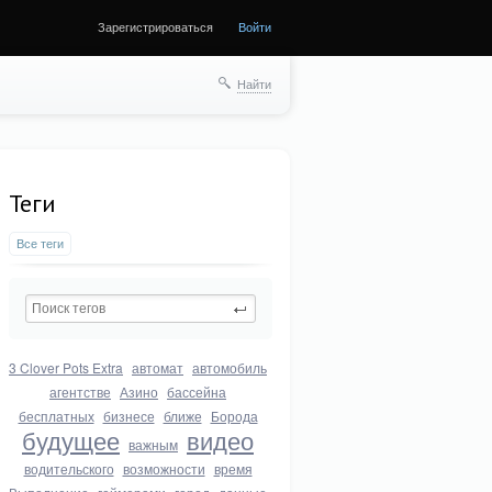
Зарегистрироваться
Войти
Найти
Теги
Все теги
3 Clover Pots Extra
автомат
автомобиль
агентстве
Азино
бассейна
бесплатных
бизнесе
ближе
Борода
будущее
видео
важным
водительского
возможности
время