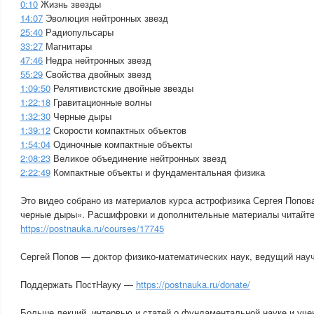
0:10
Жизнь звезды
14:07
Эволюция нейтронных звезд
25:40
Радиопульсары
33:27
Магнитары
47:46
Недра нейтронных звезд
55:29
Свойства двойных звезд
1:09:50
Релятивистские двойные звезды
1:22:18
Гравитационные волны
1:32:30
Черные дыры
1:39:12
Скорости компактных объектов
1:54:04
Одиночные компактные объекты
2:08:23
Великое объединение нейтронных звезд
2:22:49
Компактные объекты и фундаментальная физика
Это видео собрано из материалов курса астрофизика Сергея Попов
черные дыры». Расшифровки и дополнительные материалы читайте
https://postnauka.ru/courses/17745
Сергей Попов — доктор физико-математических наук, ведущий на
Поддержать ПостНауку —
https://postnauka.ru/donate/
Больше лекций, интервью и статей о фундаментальной науке и уче